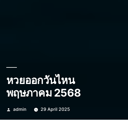
หวยออกวันไหน
พฤษภาคม 2568
Posted
admin
29 April 2025
by