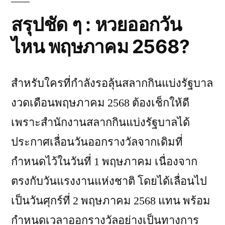
สรุปชัด ๆ : หวยออกวัน
ไหน พฤษภาคม 2568?
สำหรับใครที่กำลังรอลุ้นสลากกินแบ่งรัฐบาล
งวดเดือนพฤษภาคม 2568 ต้องเช็กให้ดี
เพราะสำนักงานสลากกินแบ่งรัฐบาลได้
ประกาศเลื่อนวันออกรางวัลจากเดิมที่
กำหนดไว้ในวันที่ 1 พฤษภาคม เนื่องจาก
ตรงกับวันแรงงานแห่งชาติ โดยได้เลื่อนไป
เป็นวันศุกร์ที่ 2 พฤษภาคม 2568 แทน พร้อม
กำหนดเวลาออกรางวัลอย่างเป็นทางการ