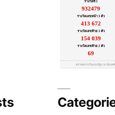
sts
Categori