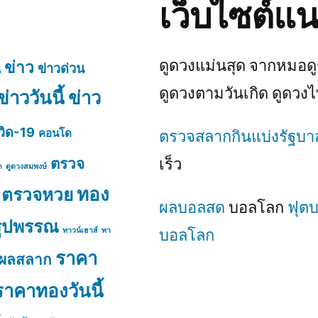
เว็บไซต์แ
ดูดวงแม่นสุด จากหมอดูช
ข่าว
ข่าวด่วน
น
ดูดวงตามวันเกิด ดูดวงไ
ข่าววันนี้
ข่าว
วิด-19
คอนโด
ตรวจสลากกินแบ่งรัฐบา
ตรวจ
เร็ว
า
ดูดวงสมพงษ์
ทอง
ตรวจหวย
ผลบอลสด
บอลโลก
ฟุต
รูปพรรณ
ทาวน์เฮาส์
ทา
บอลโลก
ราคา
ผลสลาก
ราคาทองวันนี้