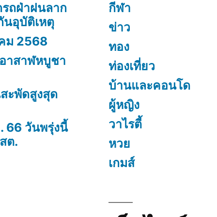
ดรถฝ่าฝนลาก
กีฬา
อุบัติเหตุ
ข่าว
คม 2568
ทอง
ันอาสาฬหบูชา
ท่องเที่ยว
บ้านและคอนโด
สะพัดสูงสุด
ผู้หญิง
วาไรตี้
 66 วันพรุ่งนี้
 สต.
หวย
เกมส์