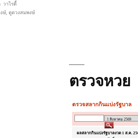
Posted
วาไรตี้
in
งษ์
,
ดูดวงสมพงษ์
ตรวจหวย