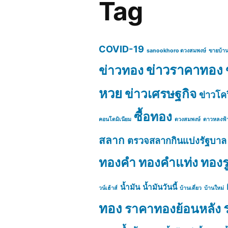
Tag
COVID-19
sanookhoro ดวงสมพงษ์
ขายบ้า
ข่าวราคาทอง
ข่าวทอง
หวย
ข่าวเศรษฐกิจ
ข่าวโค
ซื้อทอง
คอนโดมิเนียม
ดวงสมพงษ์
ดาวหลงฟ้
สลาก
ตรวจสลากกินแบ่งรัฐบาล
ทองคำ
ทองคำแท่ง
ทอง
น้ำมัน
น้ำมันวันนี้
วน์เฮ้าส์
บ้านเดี่ยว
บ้านใหม่
ทอง
ราคาทองย้อนหลัง