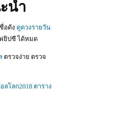
นะนำ
ื่อดัง
ดูดวงรายวัน
พ่ยิปซี ได้หมด
ล
ตรวจง่าย ตรวจ
บอลโลก2018
ตาราง