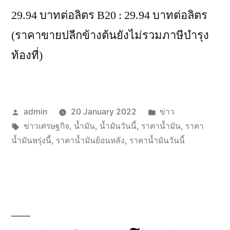
29.94 บาทต่อลิตร B20 : 29.94 บาทต่อลิตร
(ราคาขายปลีกข้างต้นยังไม่รวมภาษีบำรุง
ท้องที่)
Posted
Posted
admin
20 January 2022
ข่าว
by
Tags:
in
ข่าวเศรษฐกิจ
,
น้ำมัน
,
น้ำมันวันนี้
,
ราคาน้ำมัน
,
ราคา
น้ำมันพรุ่งนี้
,
ราคาน้ำมันย้อนหลัง
,
ราคาน้ำมันวันนี้