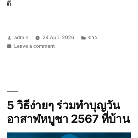
ดี
Posted
Posted
admin
24 April 2026
ข่าว
by
on
in
Leave a comment
สาว
ขับ
เบนซ์
ใจ
หล่อ
จอด
5 วิธีง่ายๆ ร่วมทำบุญวัน
รถ
อาสาฬหบูชา 2567 ที่บ้าน
ฝ่า
ฝน
ลาก