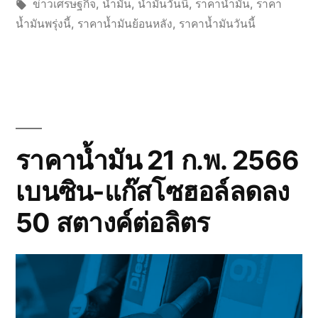
by
Tags:
in
ข่าวเศรษฐกิจ
,
น้ำมัน
,
น้ำมันวันนี้
,
ราคาน้ำมัน
,
ราคา
น้ำมันพรุ่งนี้
,
ราคาน้ำมันย้อนหลัง
,
ราคาน้ำมันวันนี้
ราคาน้ำมัน 21 ก.พ. 2566
เบนซิน-แก๊สโซฮอล์ลดลง
50 สตางค์ต่อลิตร