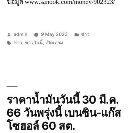
ข้อมูล www.sanook.com/money/902323/
Posted
Posted
admin
9 May 2023
ข่าว
by
Tags:
in
ข่าว
,
ข่าววันนี้
,
เปิดเทอม
ราคาน้ำมันวันนี้ 30 มี.ค.
66 วันพรุ่งนี้ เบนซิน-แก๊ส
โซฮอล์ 60 สต.