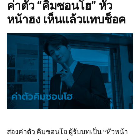
ค่าตัว “คิมซอนโฮ” หัว
หน้าฮง เห็นแล้วแทบช็อค
ส่องค่าตัว คิมซอนโฮ ผู้รับบทเป็น “หัวหน้า