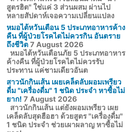
สูตรฮิต" ใช่แค่ 3 ส่วนผสม ผ่านไป
หลายสัปดาห์เจอความเปลี่ยนแปลง
หมอไต้หวันเตือน 5 ประเภทอาหารค้าง
คืน ที่ผู้ป่วยโรคไตไม่ควรกิน อันตราย
ถึงชีวิต
7 August 2026
หมอไต้หวันเตือนภัย 5 ประเภทอาหาร
ค้างคืน ที่ผู้ป่วยโรคไตไม่ควรรับ
ประทาน แค่ชามเดียวอันต
สาวนักกินเส้น เผยเคล็ดลับผอมเพรียว
ดื่ม "เครื่องดื่ม" 1 ชนิด ประจำ หาซื้อไม่
ยาก!
7 August 2026
สาวนักกินเส้น แต่ยังผอมเพรียว เผย
เคล็ดลับสุดฮือฮา ด้วยสูตร "เครื่องดื่ม"
1 ชนิด ประจำ ช่วยเผาผลาญ หาซื้อไม่