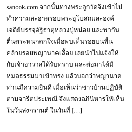
sanook.com จากนั้นทางพระลูกวัดจึงเข้าไป
ทำความสะอาดรอบพระอุโบสถและองค์
เจดีย์บรรจุอัฐิธาตุหลวงปู่หน่อย และพากัน
ตื่นตระหนกตกใจเมื่อพบเห็นรอยบนพื้น
คล้ายรอยพญานาคเลื้อย เลยนำไปแจ้งให้
กับเจ้าอาวาสได้รับทราบ และต่อมาได้มี
หมอธรรมมาเข้าทรง แล้วบอกว่าพญานาค
ท่านมีความยินดี เมื่อเห็นว่าชาวบ้านปฏิบัติ
ตามจารีตประเพณี จึงแสดงอภินิหารให้เห็น
ในวันสงกรานต์ ในวันที่ […]