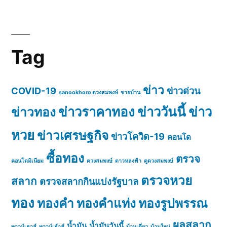
Tag
ข่าว
COVID-19
ข่าวด่วน
sanookhoro ดวงสมพงษ์
ขายบ้าน
ข่าวราคาทอง
ข่าววันนี้
ข่าว
ข่าวทอง
หวย
ข่าวเศรษฐกิจ
ข่าวโควิด-19
คอนโด
ซื้อทอง
ตรวจ
คอนโดมิเนียม
ดวงสมพงษ์
ดาวหลงฟ้า
ดูดวงสมพงษ์
ตรวจหวย
สลาก
ตรวจสลากกินแบ่งรัฐบาล
ทอง
ทองคำ
ทองคำแท่ง
ทองรูปพรรณ
ผลสลาก
น้ำมัน
น้ำมันวันนี้
ทาวน์เฮาส์
ทาวน์เฮ้าส์
บ้านเดี่ยว
บ้านใหม่