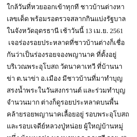
ใกล้วันที่หวยออกเข้าทุกที ชาวบ้านต่างหา
เลขเด็ด พร้อมรอตรวจสลากกินแบ่งรัฐบาล
ในจังหวัดอุดรธานี เช้าวันนี้ 13 เม.ย. 2561
เจอร่องรอยประหลาดที่ชาวบ้านต่างก็เชื่อ
กันว่าเป็นร่องรอยจองพญานาค ที่ตั้งอยู่
บริเวณพระอุโบสถ วัดนาคาเทวี ที่บ้านนา
ข่า ต.นาข่า อ.เมือง มีชาวบ้านที่มาทำบุญ
สรงน้ำพระในวันสงกรานต์ และร่วมทำบุญ
จำนวนมาก ต่างก็ดูรอยประหลาดบนพื้น
คล้ายรอยพญานาคเลื้อยอยู่ รอบพระอุโบสถ
และรอบเจดีย์หลวงปู่หน่อย ผู้ใหญ่บ้านหมู่