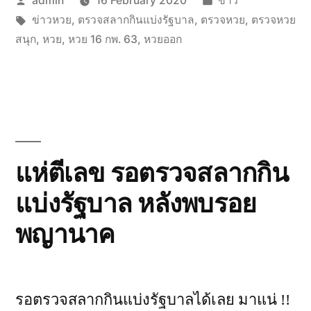
admin
16 February 2020
ข่าว
by
Tags:
in
ข่าวหวย
,
ตรวจสลากกินแบ่งรัฐบาล
,
ตรวจหวย
,
ตรวจหวย
สนุก
,
หวย
,
หวย 16 กพ. 63
,
หวยออก
แห่ตีเลข รอตรวจสลากกิน
แบ่งรัฐบาล หลังพบรอย
พญานาค
รอตรวจสลากกินแบ่งรัฐบาลได้เลย มาแน่ !!