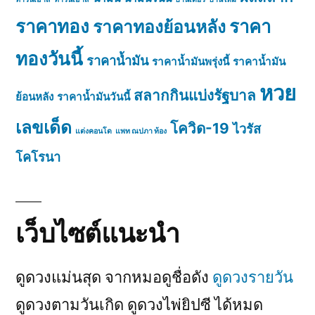
ราคาทอง
ราคา
ราคาทองย้อนหลัง
ทองวันนี้
ราคาน้ำมัน
ราคาน้ำมันพรุ่งนี้
ราคาน้ำมัน
หวย
สลากกินแบ่งรัฐบาล
ย้อนหลัง
ราคาน้ำมันวันนี้
เลขเด็ด
โควิด-19
ไวรัส
แต่งคอนโด
แพท ณปภา ท้อง
โคโรนา
เว็บไซต์แนะนำ
ดูดวงแม่นสุด จากหมอดูชื่อดัง
ดูดวงรายวัน
ดูดวงตามวันเกิด ดูดวงไพ่ยิปซี ได้หมด