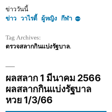
Skip
ข่าววันนี้
to
ข่าว
วาไรตี้
ผู้หญิง
กีฬา
More
content
Tag Archives:
ตรวจสลากกินแบ่งรัฐบาล
ผลสลาก 1 มีนาคม 2566
ผลสลากกินแบ่งรัฐบาล
หวย 1/3/66