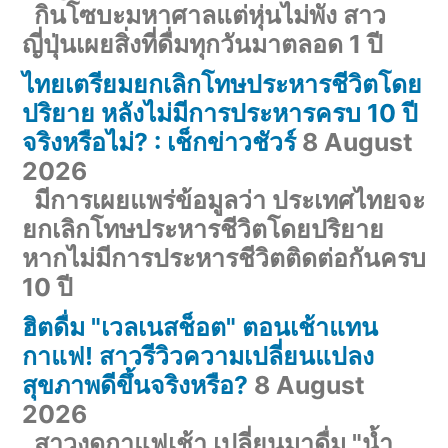
กินโซบะมหาศาลแต่หุ่นไม่พัง สาว
ญี่ปุ่นเผยสิ่งที่ดื่มทุกวันมาตลอด 1 ปี
ไทยเตรียมยกเลิกโทษประหารชีวิตโดย
ปริยาย หลังไม่มีการประหารครบ 10 ปี
จริงหรือไม่? : เช็กข่าวชัวร์
8 August
2026
มีการเผยแพร่ข้อมูลว่า ประเทศไทยจะ
ยกเลิกโทษประหารชีวิตโดยปริยาย
หากไม่มีการประหารชีวิตติดต่อกันครบ
10 ปี
ฮิตดื่ม "เวลเนสช็อต" ตอนเช้าแทน
กาแฟ! สาวรีวิวความเปลี่ยนแปลง
สุขภาพดีขึ้นจริงหรือ?
8 August
2026
สาวงดกาแฟเช้า เปลี่ยนมาดื่ม "น้ำ