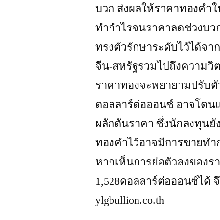
บวก ส่งผลให้ราคาทองคําใ
ทํากําไรจนราคาลดช่วงบวก
ทรงตัวรักษาระดับไว้ได้จา
จีน-สหรัฐรวมไปถึงความวิตก
ราคาทองจะพยายามปรับตัว
ดอลลาร์ต่อออนซ์ อาจโดนแ
ผลักดันราคา ซึ่งนักลงทุนย
ทองคําไว้อาจมีการขายทําก
หากเห็นการย่อตัวลงของร
1,528ดอลลาร์ต่อออนซ์ได้ จึง
ylgbullion.co.th