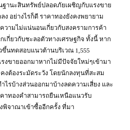
นฐานะสินทรัพย์ปลอดภัยเผชิญกับแรงขาย
ลง อย่างไรก็ดี ราคาทองยังคงพยายาม
กความไม่แน่นอนเกี่ยวกับสงครามการค้า
เกี่ยวกับชะลอตัวทางเศรษฐกิจ ทั้งนี้ หาก
ขึ้นทดสอบแนวต้านบริเวณ 1,555
รงขายออกมาหากไม่มีปัจจัยใหม่ๆเข้ามา
ังคงต้องระมัดระวัง โดยนักลงทุนที่สะสม
ําไรบ้างส่วนออกมาบ้างลดความเสี่ยง และ
าคาทองคําสามารถยืนเหนือแนวรับ
พิจาณาเข้าซื้ออีกครั้ง ที่มา