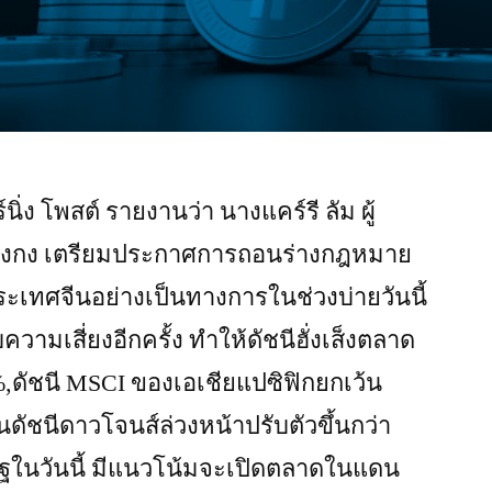
นิ่ง โพสต์ รายงานว่า นางแคร์รี ลัม ผู้
องกง เตรียมประกาศการถอนร่างกฎหมาย
ประเทศจีนอย่างเป็นทางการในช่วงบ่ายวันนี้
วามเสี่ยงอีกครั้ง ทําให้ดัชนีฮั่งเส็งตลาด
%,ดัชนี MSCI ของเอเชียแปซิฟิกยกเว้น
ส่วนดัชนีดาวโจนส์ล่วงหน้าปรับตัวขึ้นกว่า
หรัฐในวันนี้ มีแนวโน้มจะเปิดตลาดในแดน