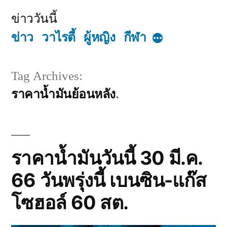
Skip
ข่าววันนี้
to
ข่าว
วาไรตี้
ผู้หญิง
กีฬา
More
content
Tag Archives:
ราคาน้ำมันย้อนหลัง
ราคาน้ำมันวันนี้ 30 มี.ค.
66 วันพรุ่งนี้ เบนซิน-แก๊ส
โซฮอล์ 60 สต.