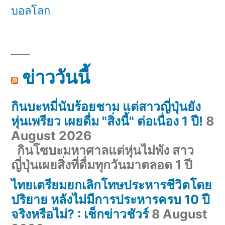
บอลโลก
ข่าววันนี้
กินบะหมี่นับร้อยชาม แต่สาวญี่ปุ่นยัง
หุ่นเพรียว เผยดื่ม "สิ่งนี้" ต่อเนื่อง 1 ปี!
8
August 2026
กินโซบะมหาศาลแต่หุ่นไม่พัง สาว
ญี่ปุ่นเผยสิ่งที่ดื่มทุกวันมาตลอด 1 ปี
ไทยเตรียมยกเลิกโทษประหารชีวิตโดย
ปริยาย หลังไม่มีการประหารครบ 10 ปี
จริงหรือไม่? : เช็กข่าวชัวร์
8 August