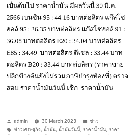
เป็นต้นไป ราคาน้ำมัน มีผลวันนี้ 30 มี.ค.
2566 เบนซิน 95 : 44.16 บาทต่อลิตร แก๊สโซ
ฮอล์ 95 : 36.35 บาทต่อลิตร แก๊สโซฮอล์ 91 :
36.08 บาทต่อลิตร E20 : 34.04 บาทต่อลิตร
E85 : 34.49 บาทต่อลิตร ดีเซล : 33.44 บาท
ต่อลิตร B20 : 33.44 บาทต่อลิตร (ราคาขาย
ปลีกข้างต้นยังไม่รวมภาษีบำรุงท้องที่) ตรวจ
สอบ ราคาน้ำมันวันนี้ เช็ก ราคาน้ำมัน
Posted
Posted
admin
30 March 2023
ข่าว
by
Tags:
in
ข่าวเศรษฐกิจ
,
น้ำมัน
,
น้ำมันวันนี้
,
ราคาน้ำมัน
,
ราคา