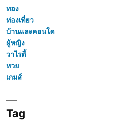
ทอง
ท่องเที่ยว
บ้านและคอนโด
ผู้หญิง
วาไรตี้
หวย
เกมส์
Tag