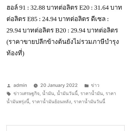
ฮอล์ 91 : 32.88 บาทต่อลิตร E20 : 31.64 บาท
ต่อลิตร E85 : 24.94 บาทต่อลิตร ดีเซล :
29.94 บาทต่อลิตร B20 : 29.94 บาทต่อลิตร
(ราคาขายปลีกข้างต้นยังไม่รวมภาษีบำรุง
ท้องที่)
Posted
Posted
admin
20 January 2022
ข่าว
by
Tags:
in
ข่าวเศรษฐกิจ
,
น้ำมัน
,
น้ำมันวันนี้
,
ราคาน้ำมัน
,
ราคา
น้ำมันพรุ่งนี้
,
ราคาน้ำมันย้อนหลัง
,
ราคาน้ำมันวันนี้
Search