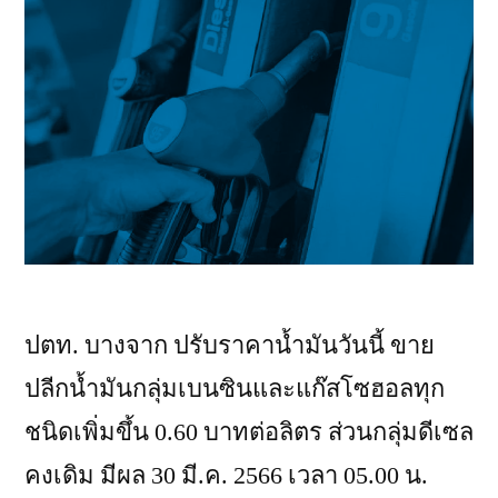
ปตท. บางจาก ปรับราคาน้ำมันวันนี้ ขาย
ปลีกน้ำมันกลุ่มเบนซินและแก๊สโซฮอลทุก
ชนิดเพิ่มขึ้น 0.60 บาทต่อลิตร ส่วนกลุ่มดีเซล
คงเดิม มีผล 30 มี.ค. 2566 เวลา 05.00 น.