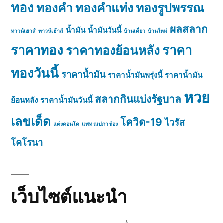
ทอง
ทองคำ
ทองคำแท่ง
ทองรูปพรรณ
ผลสลาก
น้ำมัน
น้ำมันวันนี้
ทาวน์เฮาส์
ทาวน์เฮ้าส์
บ้านเดี่ยว
บ้านใหม่
ราคาทอง
ราคา
ราคาทองย้อนหลัง
ทองวันนี้
ราคาน้ำมัน
ราคาน้ำมันพรุ่งนี้
ราคาน้ำมัน
หวย
สลากกินแบ่งรัฐบาล
ย้อนหลัง
ราคาน้ำมันวันนี้
เลขเด็ด
โควิด-19
ไวรัส
แต่งคอนโด
แพท ณปภา ท้อง
โคโรนา
เว็บไซต์แนะนำ